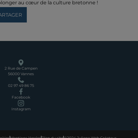
 plonger au cœur de la culture bretonne !
ARTAGER
2 Rue de Campen
56000 Vannes
02 97 49 86 75
Facebook
Instagram
okies
Mentions légales
Plan du site
©2024 Juliana Web Créateur