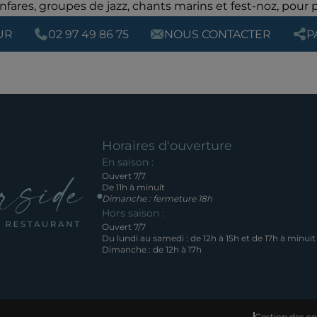
nfares, groupes de jazz, chants marins et fest-noz, pour
UR
02 97 49 86 75
NOUS CONTACTER
P
Horaires d'ouverture
En saison :
Ouvert 7/7
De 11h à minuit
Dimanche : fermeture 18h
Hors saison :
Ouvert 7/7
Du lundi au samedi : de 12h à 15h et de 17h à minuit
Dimanche : de 12h à 17h
Gestion des co