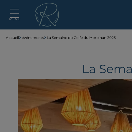
Panneau de gestion des cookies
MENU
Accueil
événements
La Semaine du Golfe du Morbihan 2025
La Sema