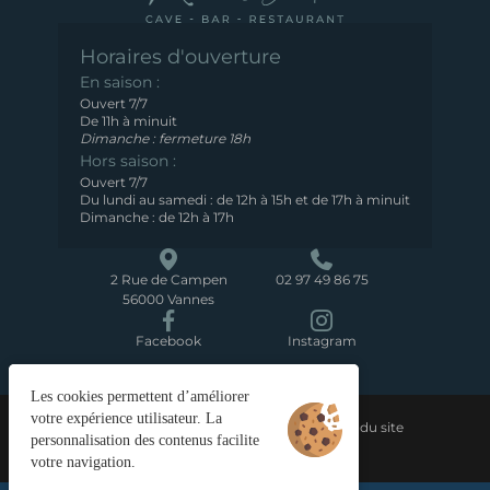
Horaires d'ouverture
En saison :
Ouvert 7/7
De 11h à minuit
Dimanche : fermeture 18h
Hors saison :
Ouvert 7/7
Du lundi au samedi : de 12h à 15h et de 17h à minuit
Dimanche : de 12h à 17h
2 Rue de Campen
02 97 49 86 75
56000 Vannes
Facebook
Instagram
Les cookies permettent d’améliorer
votre expérience utilisateur. La
Gestion des cookies
Mentions légales
Plan du site
personnalisation des contenus facilite
©2024 Juliana Web Créateur
votre navigation.