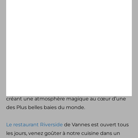
Du 26 mai au 1er juin 2025
, le Golfe du Morbihan
s’animera au rythme de la 13e édition de la
Semaine du Golfe, un événement maritime
unique en Europe qui attire passionnés de voile,
amateurs de patrimoine maritime et curieux en
quête d’un spectacle hors du commun !
Venez admirer les 1200 bateaux traditionnels et
classiques qui voguent entre les 18 ports en fête,
créant une atmosphère magique au cœur d’une
des Plus belles baies du monde.
Le restaurant Riverside
de Vannes est ouvert tous
les jours, venez goûter à notre cuisine dans un